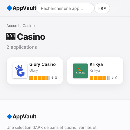
◆
AppVault
FR ▾
Accueil
›
Casino
🎰 Casino
2 applications
Glory Casino
Krikya
Glory
Krikya
↓ 0
↓ 0
◆
AppVault
Une sélection d'APK de paris et casino, vérifiés et